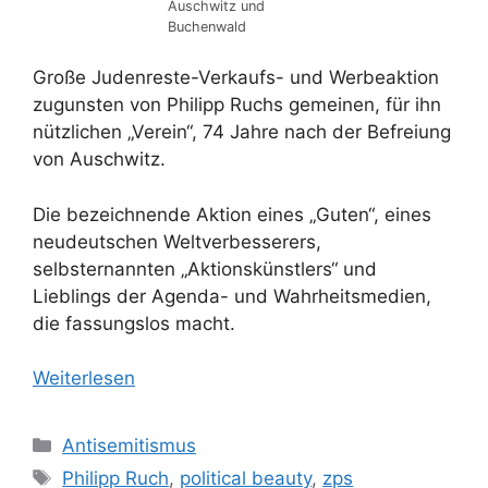
Auschwitz und
Buchenwald
Große Judenreste-Verkaufs- und Werbeaktion
zugunsten von Philipp Ruchs gemeinen, für ihn
nützlichen „Verein“, 74 Jahre nach der Befreiung
von Auschwitz.
Die bezeichnende Aktion eines „Guten“, eines
neudeutschen Weltverbesserers,
selbsternannten „Aktionskünstlers“ und
Lieblings der Agenda- und Wahrheitsmedien,
die fassungslos macht.
Weiterlesen
Kategorien
Antisemitismus
Schlagwörter
Philipp Ruch
,
political beauty
,
zps