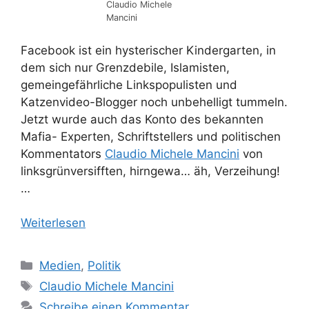
Claudio Michele
Mancini
Facebook ist ein hysterischer Kindergarten, in
dem sich nur Grenzdebile, Islamisten,
gemeingefährliche Linkspopulisten und
Katzenvideo-Blogger noch unbehelligt tummeln.
Jetzt wurde auch das Konto des bekannten
Mafia- Experten, Schriftstellers und politischen
Kommentators
Claudio Michele Mancini
von
linksgrünversifften, hirngewa… äh, Verzeihung!
…
Weiterlesen
Kategorien
Medien
,
Politik
Schlagwörter
Claudio Michele Mancini
Schreibe einen Kommentar