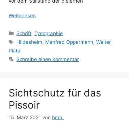
vor dem Stillstand der bleiernen
Weiterlesen
Kategorien
Schrift
,
Typographie
Schlagwörter
Hildesheim
,
Manfred Oppermann
,
Walter
Plata
Schreibe einen Kommentar
Sichtschutz für das
Pissoir
15. März 2021
von
hmh.