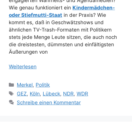
engagierten Wahrheits- und Agendamedien?
Wie genau funktioniert ein
Kindermädchen-
oder Stiefmutti-Staat
in der Praxis? Wie
kommt es, daß in Geschwätzshows und
ähnlichen TV-Trash-Formaten mit Politikern
stets jede Menge Leute sitzen, die auch noch
die dreistesten, dümmsten und einfältigsten
Äußerungen von
Weiterlesen
Kategorien
Merkel
,
Politik
Schlagwörter
GEZ
,
Köln
,
Lübeck
,
NDR
,
WDR
Schreibe einen Kommentar