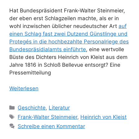
Hat Bundespräsident Frank-Walter Steinmeier,
der eben erst Schlagzeilen machte, als er in
wohl inzwischen üblicher neudeutscher Art
auf
einen Schlag fast zwei Dutzend Günstlinge und
Protegés in die hochbezahlte Personalriege des
Bundes­präsidialamts einführte
, eine wertvolle
Büste des Dichters Heinrich von Kleist aus dem
Jahre 1816 in Schloß Bellevue entsorgt? Eine
Pressemitteilung
Weiterlesen
Kategorien
Geschichte
,
Literatur
Schlagwörter
Frank-Walter Steinmeier
,
Heinrich von Kleist
Schreibe einen Kommentar