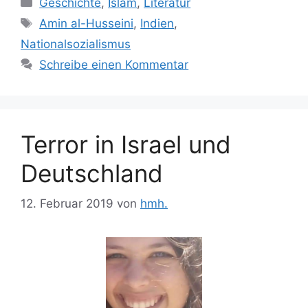
Geschichte
,
Islam
,
Literatur
Schlagwörter
Amin al-Husseini
,
Indien
,
Nationalsozialismus
Schreibe einen Kommentar
Terror in Israel und
Deutschland
12. Februar 2019
von
hmh.