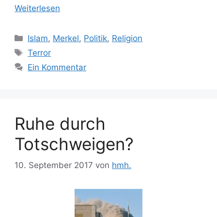
Weiterlesen
Kategorien
Islam
,
Merkel
,
Politik
,
Religion
Schlagwörter
Terror
Ein Kommentar
Ruhe durch
Totschweigen?
10. September 2017
von
hmh.