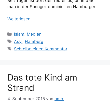
Seit Tagen ist dort der Teufel los, ohne daß
man in der Springer-dominierten Hamburger
Weiterlesen
Kategorien
Islam
,
Medien
Schlagwörter
Asyl
,
Hamburg
Schreibe einen Kommentar
Das tote Kind am
Strand
4. September 2015
von
hmh.