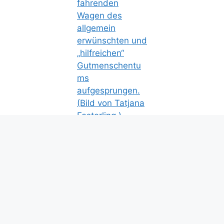
Islamophobe Nazis?
Seit Wochen werden zehntausende fried­liche,
demo­kra­tisch gesinnte Bürger durch eine
seltsam einige Pro­pa­gan­da­ma­schine von
Politikern und Journalisten als islamo­phobe
Ras­si­sten beschimpft, obwohl die Polizei unter
ihnen regel­mäßig kaum mehr als ein Prozent