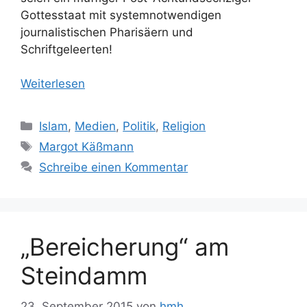
Gottesstaat mit systemnotwendigen
journalistischen Pharisäern und
Schriftgeleerten!
Weiterlesen
Kategorien
Islam
,
Medien
,
Politik
,
Religion
Schlagwörter
Margot Käßmann
Schreibe einen Kommentar
„Bereicherung“ am
Steindamm
23. September 2015
von
hmh.