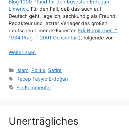
Blog 1000 Pfund für den bösesten Erdogan-
Limerick
. Für den Fall, daß das auch auf
Deutsch geht, lege ich, sachkundig als Freund,
Redakteur und letzter Verleger des großen
deutschen Limerick-Experten
Edi Hornischer (*
1934 Prag, † 2001 Ochsenfurt)
, folgende vor:
Weiterlesen
Kategorien
Islam
,
Politik
,
Satire
Schlagwörter
Recep Tayyip Erdoğan
Ein Kommentar
Unerträgliches