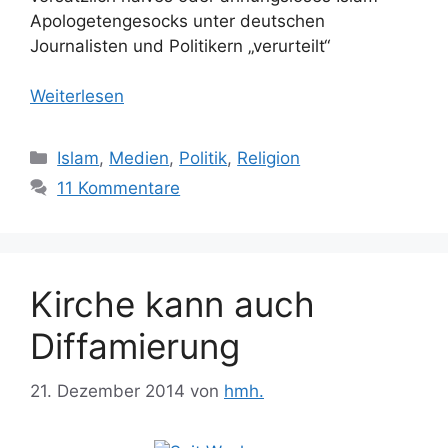
Apo­lo­ge­tengesocks unter deutschen
Journalisten und Politikern „verurteilt“
Weiterlesen
Kategorien
Islam
,
Medien
,
Politik
,
Religion
11 Kommentare
Kirche kann auch
Diffamierung
21. Dezember 2014
von
hmh.