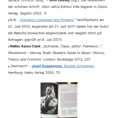
Sahara. Christof Jung.“ –
John Lesney
[Hg.]:
Die Wiederkehr
der schönen Schrift. Zehn Jahre Edition Villa Segeniz in Zenos
Verlag.
Segnitz 2002, 11.
N.N.: „
Flamenco-Legenden und Pioniere.
“ Veröffentlicht am
♦
22. Juni 2013; abgerufen am 21. Juni 2017 (leider hat der Autor
die Website inzwischen abgeschaltet und reagiert nicht auf
Anfragen: geprüft an 8. Juli 2021).
Walter Aaron Clark
: „Schreiner, Claus, editor: Flamenco…“
♦
(Rezension) – Murray Steib:
Reader’s Guide to Music: History,
Theory and Criticism.
London: Routledge 2013, 237.
„Nachwort“ –
Josef Guggenmos
:
Rundes Schweigen.
♦
Hamburg: Haiku Verlag 2005, 70.