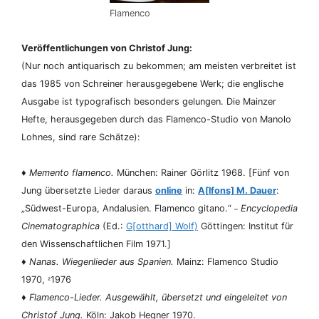
Flamenco
Veröffentlichungen von Christof Jung:
(Nur noch antiquarisch zu bekommen; am meisten verbreitet ist
das 1985 von Schreiner herausgegebene Werk; die englische
Ausgabe ist typografisch besonders gelungen. Die Mainzer
Hefte, herausgegeben durch das Flamenco-Studio von Manolo
Lohnes, sind rare Schätze):
♦
Memento flamenco.
München: Rainer Görlitz 1968. [Fünf von
Jung übersetzte Lieder daraus
online
in:
A[lfons] M. Dauer
:
„Südwest-Europa, Andalusien. Flamenco gitano.“
Encyclopedia
–
Cinematographica
(Ed.:
G[otthard] Wolf)
Göttingen: Institut für
den Wissenschaftlichen Film 1971.]
♦
Nanas. Wiegenlieder aus Spanien.
Mainz: Flamenco Studio
1970,
1976
²
♦
Flamenco-Lieder. Ausgewählt, übersetzt und eingeleitet von
Christof Jung.
Köln: Jakob Hegner 1970.