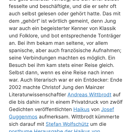
fesselte und beschäftigte, und die er sehr oft
auch selbst gelesen oder gehört hatte. Das mit
dem „gehört“ ist wörtlich gemeint, denn Jung
war auch ein begeisterter Kenner von Klassik
und Folklore, und bot entsprechende Tonträger
an. Bei ihm bekam man seltene, vor allem
spanische, aber auch französische Aufnahmen;
seine Verbindungen machten es möglich. Ein
Besuch bei ihm kam stets einer Reise gleich.
Selbst dann, wenn es eine Reise nach innen
war. Auch literarisch war er ein Entdecker: Ende
2002 machte Christof Jung den Mainzer
Literaturwissenschaftler
Andreas Wittbrodt
auf
die bis dahin nur in einem Privatdruck von zwölf
Gedichten veröffentlichten
Haikus
von
Josef
Guggenmos
aufmerksam. Wittbrodt kümmerte
sich darauf mit
Stefan Wolfschütz
um die
posthume Herausgabe der Haikus von