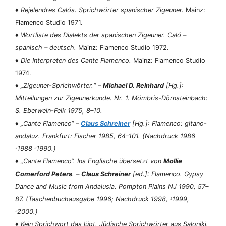
♦
Rejelendres Calós. Sprichwörter spanischer Zigeuner.
Mainz:
Flamenco Studio 1971.
♦
Wortliste des Dialekts der spanischen Zigeuner. Caló –
spanisch – deutsch.
Mainz: Flamenco Studio 1972.
♦
Die Interpreten des Cante Flamenco.
Mainz: Flamenco Studio
1974.
♦
„Zigeuner-Sprichwörter.“ –
Michael D. Reinhard
[Hg.]:
Mitteilungen zur Zigeunerkunde. Nr. 1.
Mömbris-Dörnsteinbach:
S. Eberwein-Feik 1975, 8–10.
♦
„Cante Flamenco“ –
Claus Schreiner
[Hg.]:
Flamenco: gitano-
andaluz.
Frankfurt: Fischer 1985, 64–101. (Nachdruck 1986
1988
1990.)
²
³
♦
„Cante Flamenco“. Ins Englische übersetzt von
Mollie
Comerford Peters
. –
Claus Schreiner
[ed.]:
Flamenco. Gypsy
Dance and Music from Andalusia.
Pompton Plains NJ 1990, 57–
87. (Taschenbuchausgabe 1996; Nachdruck 1998,
1999,
²
2000.)
³
♦
Kein Sprichwort das lügt. Jüdische Sprichwörter aus Saloniki.